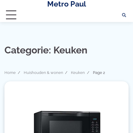
Metro Paul
Skip
to
content
Categorie:
Keuken
Home
Huishouden & wonen
Keuken
Page 2