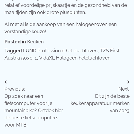
relatief voordelige prijskaartje én de gezondheid van de
maaltijden zijn ook grote pluspunten.
Al met al is de aankoop van een halogeenoven een
verstandige keuze!
Posted in
Keuken
Tagged
LUND Professional heteluchtoven
,
TZS First
Austria 5030-1
,
VidaXL Halogeen heteluchtoven
Bericht
Previous:
Next:
navigatie
Op zoek naar een
Dit zijn de beste
fietscomputer voor je
keukenapparatuur merken
mountainbike? Ontdek hier
van 2023
de beste fietscomputers
voor MTB.