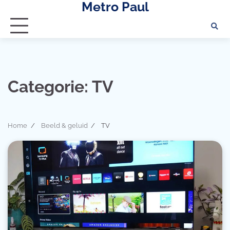
Metro Paul
Skip
to
content
Categorie:
TV
Home
Beeld & geluid
TV