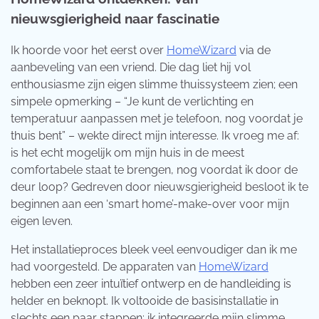
nieuwsgierigheid naar fascinatie
Ik hoorde voor het eerst over
HomeWizard
via de
aanbeveling van een vriend. Die dag liet hij vol
enthousiasme zijn eigen slimme thuissysteem zien; een
simpele opmerking – “Je kunt de verlichting en
temperatuur aanpassen met je telefoon, nog voordat je
thuis bent” – wekte direct mijn interesse. Ik vroeg me af:
is het echt mogelijk om mijn huis in de meest
comfortabele staat te brengen, nog voordat ik door de
deur loop? Gedreven door nieuwsgierigheid besloot ik te
beginnen aan een ‘smart home’-make-over voor mijn
eigen leven.
Het installatieproces bleek veel eenvoudiger dan ik me
had voorgesteld. De apparaten van
HomeWizard
hebben een zeer intuïtief ontwerp en de handleiding is
helder en beknopt. Ik voltooide de basisinstallatie in
slechts een paar stappen: ik integreerde mijn slimme