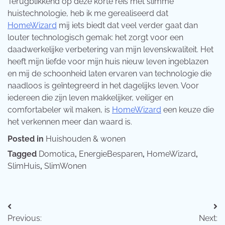
Terugblikkend op deze korte reis met slimme
huistechnologie, heb ik me gerealiseerd dat
HomeWizard
mij iets biedt dat veel verder gaat dan
louter technologisch gemak: het zorgt voor een
daadwerkelijke verbetering van mijn levenskwaliteit. Het
heeft mijn liefde voor mijn huis nieuw leven ingeblazen
en mij de schoonheid laten ervaren van technologie die
naadloos is geïntegreerd in het dagelijks leven. Voor
iedereen die zijn leven makkelijker, veiliger en
comfortabeler wil maken, is
HomeWizard
een keuze die
het verkennen meer dan waard is.
Posted in
Huishouden & wonen
Tagged
Domotica
,
EnergieBesparen
,
HomeWizard
,
SlimHuis
,
SlimWonen
Bericht
Previous:
Next: