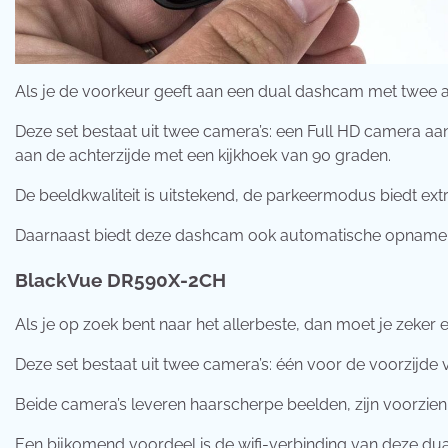
Als je de voorkeur geeft aan een dual dashcam met twee a
Deze set bestaat uit twee camera’s: een Full HD camera a
aan de achterzijde met een kijkhoek van 90 graden.
De beeldkwaliteit is uitstekend, de parkeermodus biedt extr
Daarnaast biedt deze dashcam ook automatische opname en 
BlackVue DR590X-2CH
Als je op zoek bent naar het allerbeste, dan moet je zeke
Deze set bestaat uit twee camera’s: één voor de voorzijde 
Beide camera’s leveren haarscherpe beelden, zijn voorzien
Een bijkomend voordeel is de wifi-verbinding van deze du