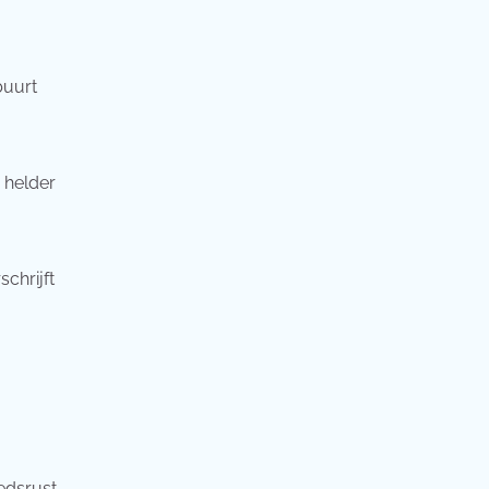
buurt
 helder
chrijft
edsrust