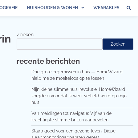
OGRAFIE
HUISHOUDEN & WONEN
WEARABLES
Zoeken
rin
Zoeken
recente berichten
Drie grote ergernissen in huis — HomeWizard
hielp me ze moeiteloos op te lossen
Mijn kleine slimme huis-revolutie: HomeWizard
zorgde ervoor dat ik weer verliefd werd op mijn
huis
Van meldingen tot navigatie: Vijf van de
krachtigste slimme brillen aanbevolen
Slaap goed voor een gezond leven: Diepe
slaapmonitoringapparaten getest