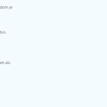
ndom je
dus,
en als