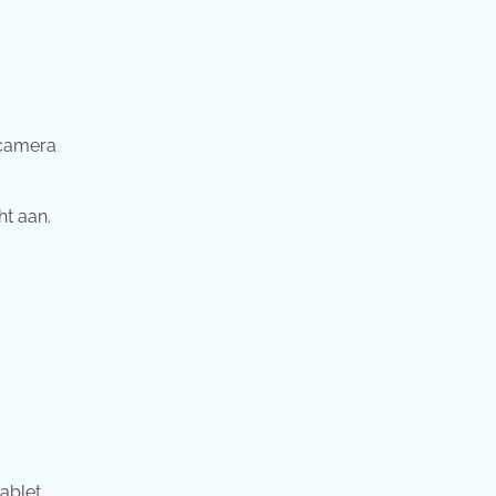
 camera
ht aan.
ablet