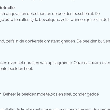
etectie
sch ongevallen detecteert en de beelden beschermt. De
uto ten allen tijde beveiligd is, zelfs wanneer je niet in de 
md, zelfs in de donkerste omstandigheden. De beelden blijven
maken over het opraken van opslagruimte. Onze dashcam overs
ente beelden hebt.
m. Beheer je beelden moeiteloos en snel, zonder gedoe.
tallatie. Je kunt direct aan de slag en genieten van de gemo