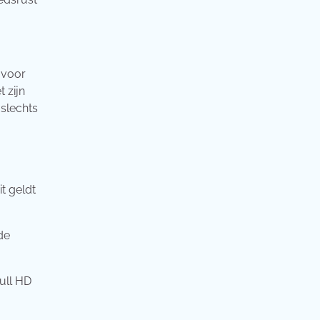
 voor
 zijn
 slechts
t geldt
de
ull HD