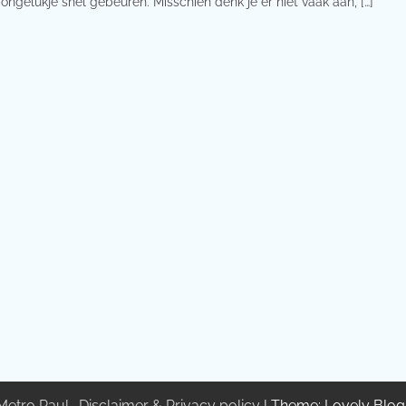
 ongelukje snel gebeuren. Misschien denk je er niet vaak aan, […]
Metro Paul
.
Disclaimer & Privacy policy
| Theme: Lovely Blo