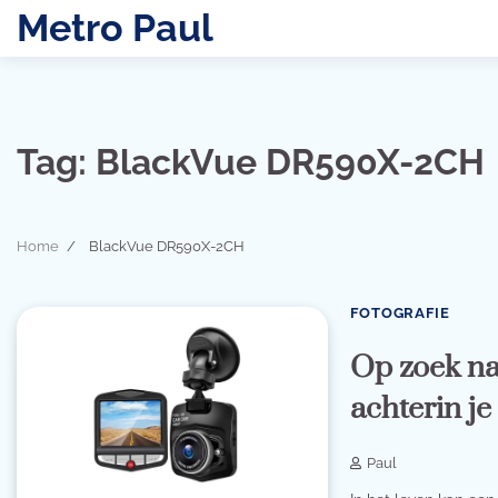
Skip
Metro Paul
to
content
Tag:
BlackVue DR590X-2CH
Home
BlackVue DR590X-2CH
FOTOGRAFIE
Op zoek na
achterin je
Paul