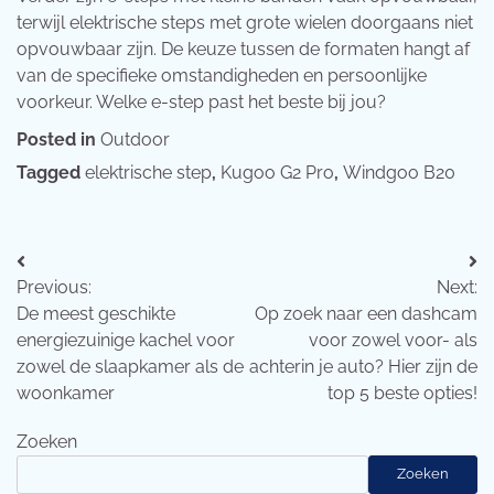
terwijl elektrische steps met grote wielen doorgaans niet
opvouwbaar zijn. De keuze tussen de formaten hangt af
van de specifieke omstandigheden en persoonlijke
voorkeur. Welke e-step past het beste bij jou?
Posted in
Outdoor
Tagged
elektrische step
,
Kugoo G2 Pro
,
Windgoo B20
Bericht
Previous:
Next:
navigatie
De meest geschikte
Op zoek naar een dashcam
energiezuinige kachel voor
voor zowel voor- als
zowel de slaapkamer als de
achterin je auto? Hier zijn de
woonkamer
top 5 beste opties!
Zoeken
Zoeken