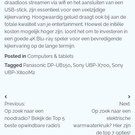
draadloos streamen via wifi en het aansluiten van een
USB-stick, zijn essentieel voor een veelzijdige
kijkervaring. Hoogwaardig geluid draagt ook bij aan de
totale kwaliteit van je entertainment. Hoewel de initiële
kosten mogelijk hoger zijn, loont het om te investeren in
een goede 4K Blu-ray speler voor een bevredigende
kijkervaring op de lange termijn.
Posted in
Computers & tablets
Tagged
Panasonic DP-UB150
,
Sony UBP-X700
,
Sony
UBP-X800M2
Bericht
Previous:
Next:
navigatie
Op zoek naar een
Op zoek naar een
noodradio? Bekijk de Top 5
elektrische
beste opwindbare radio’s
warmwaterkruik? Hier zijn
de top 7 opties!