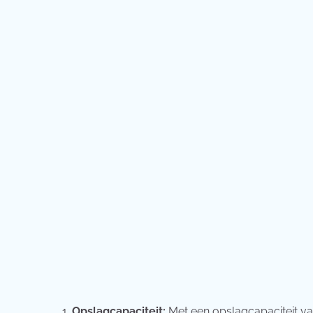
Opslagcapaciteit:
Met een opslagcapaciteit va