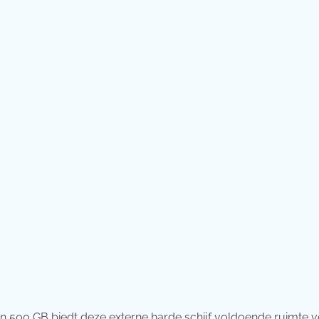
n 500 GB biedt deze externe harde schijf voldoende ruimte v