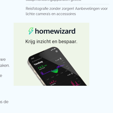
Reisfotografie zonder zorgen! Aanbevelingen voor
lichte camera’s en accessoires
 we
raken.
te
ns de