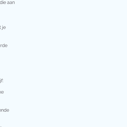
die aan
 je
arde
f:
ke
lende