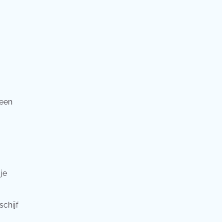
 een
je
chijf