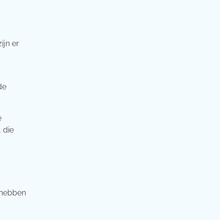
ijn er
de
e
 die
 hebben