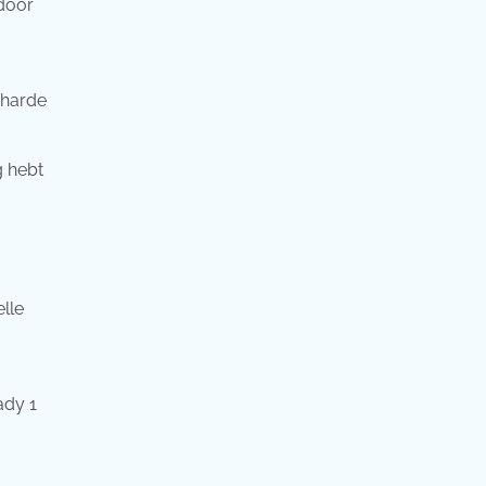
rdoor
 harde
g hebt
lle
ady 1