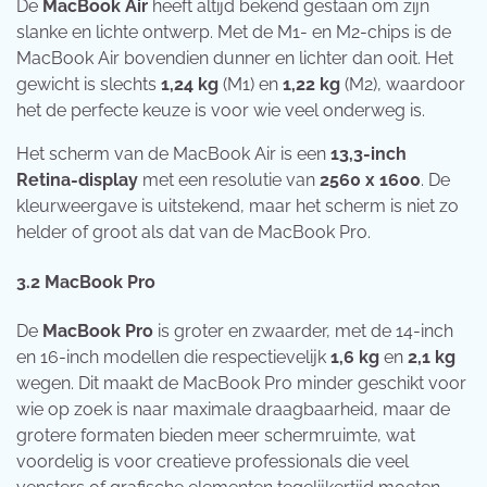
De
MacBook Air
heeft altijd bekend gestaan om zijn
slanke en lichte ontwerp. Met de M1- en M2-chips is de
MacBook Air bovendien dunner en lichter dan ooit. Het
gewicht is slechts
1,24 kg
(M1) en
1,22 kg
(M2), waardoor
het de perfecte keuze is voor wie veel onderweg is.
Het scherm van de MacBook Air is een
13,3-inch
Retina-display
met een resolutie van
2560 x 1600
. De
kleurweergave is uitstekend, maar het scherm is niet zo
helder of groot als dat van de MacBook Pro.
3.2
MacBook Pro
De
MacBook Pro
is groter en zwaarder, met de 14-inch
en 16-inch modellen die respectievelijk
1,6 kg
en
2,1 kg
wegen. Dit maakt de MacBook Pro minder geschikt voor
wie op zoek is naar maximale draagbaarheid, maar de
grotere formaten bieden meer schermruimte, wat
voordelig is voor creatieve professionals die veel