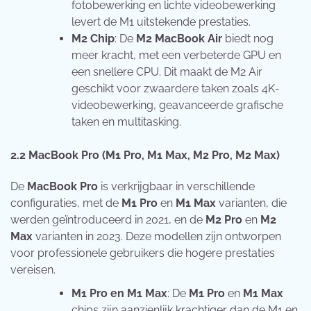
fotobewerking en lichte videobewerking
levert de M1 uitstekende prestaties.
M2 Chip
: De
M2 MacBook Air
biedt nog
meer kracht, met een verbeterde GPU en
een snellere CPU. Dit maakt de M2 Air
geschikt voor zwaardere taken zoals 4K-
videobewerking, geavanceerde grafische
taken en multitasking.
2.2
MacBook Pro (M1 Pro, M1 Max, M2 Pro, M2 Max)
De
MacBook Pro
is verkrijgbaar in verschillende
configuraties, met de
M1 Pro
en
M1 Max
varianten, die
werden geïntroduceerd in 2021, en de
M2 Pro
en
M2
Max
varianten in 2023. Deze modellen zijn ontworpen
voor professionele gebruikers die hogere prestaties
vereisen.
M1 Pro en M1 Max
: De
M1 Pro
en
M1 Max
chips zijn aanzienlijk krachtiger dan de M1 en