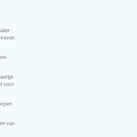
ailer
chreven
ere
aartje
et voor
worpen
een van