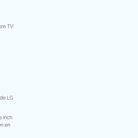
eze TV
 de LG
2 inch
en en