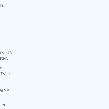
gn,
 inch TV
eten.
me
 TV te
ng de
gen,