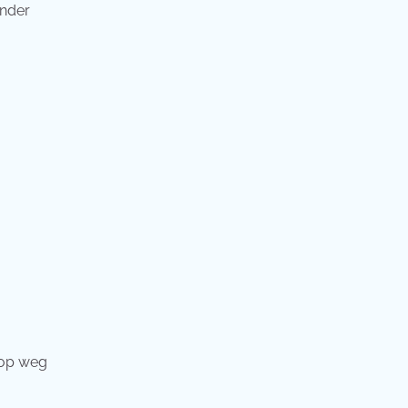
onder
 op weg