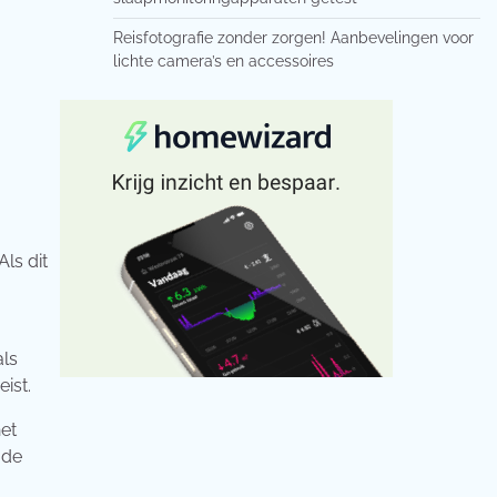
Reisfotografie zonder zorgen! Aanbevelingen voor
lichte camera’s en accessoires
ls dit
,
als
ist.
het
 de