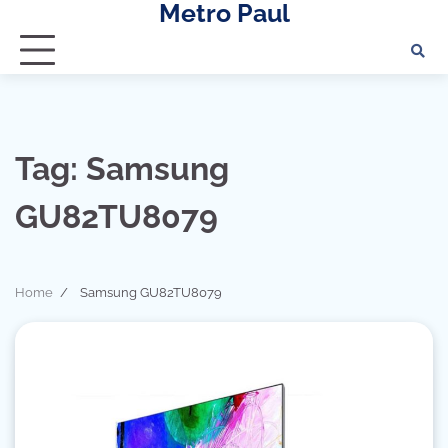
Metro Paul
Skip
to
content
Tag:
Samsung
GU82TU8079
Home
Samsung GU82TU8079