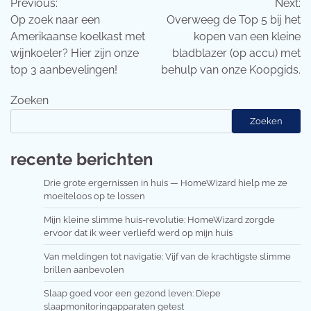
Previous:
Next:
navigatie
Op zoek naar een
Overweeg de Top 5 bij het
Amerikaanse koelkast met
kopen van een kleine
wijnkoeler? Hier zijn onze
bladblazer (op accu) met
top 3 aanbevelingen!
behulp van onze Koopgids.
Zoeken
Zoeken
recente berichten
Drie grote ergernissen in huis — HomeWizard hielp me ze
moeiteloos op te lossen
Mijn kleine slimme huis-revolutie: HomeWizard zorgde
ervoor dat ik weer verliefd werd op mijn huis
Van meldingen tot navigatie: Vijf van de krachtigste slimme
brillen aanbevolen
Slaap goed voor een gezond leven: Diepe
slaapmonitoringapparaten getest