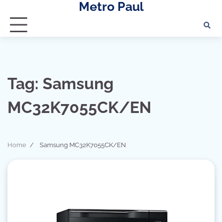
Metro Paul
Skip
to
content
Tag:
Samsung
MC32K7055CK/EN
Home
Samsung MC32K7055CK/EN