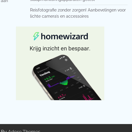
d aan
Reisfotografie zonder zorgen! Aanbevelingen voor
lichte camera’s en accessoires
g By
Adore Themes
.