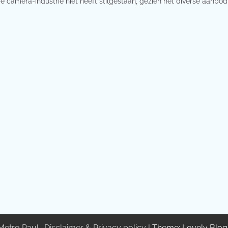
 de camera-industrie niet heeft stilgestaan, gezien het diverse aanbo
Metro Paul
.
Disclaimer & Privacy policy
| Theme: Lovely Blo