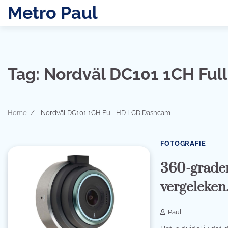
Skip
Metro Paul
to
content
Tag:
Nordväl DC101 1CH Ful
Home
Nordväl DC101 1CH Full HD LCD Dashcam
FOTOGRAFIE
360-graden
vergeleken
Paul