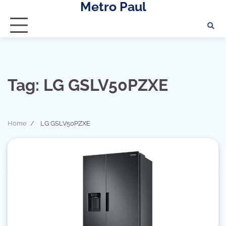
Metro Paul
Skip
to
content
Tag:
LG GSLV50PZXE
Home
LG GSLV50PZXE