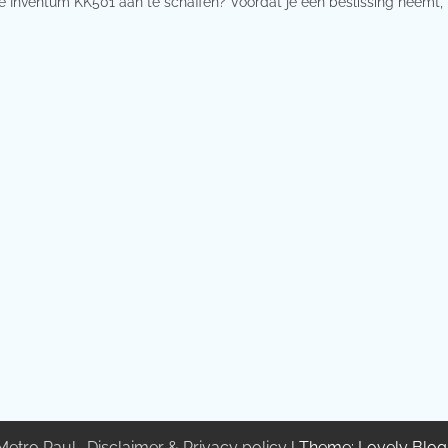
e Inventum KK501 aan te schaffen? Voordat je een beslissing neemt, 
Metro Paul
.
Disclaimer & Privacy policy
| Theme: Lovely Blo