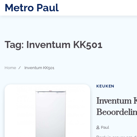
Skip
Metro Paul
to
content
Tag:
Inventum KK501
Home
Inventum KK501
KEUKEN
Inventum K
Beoordeli
Paul