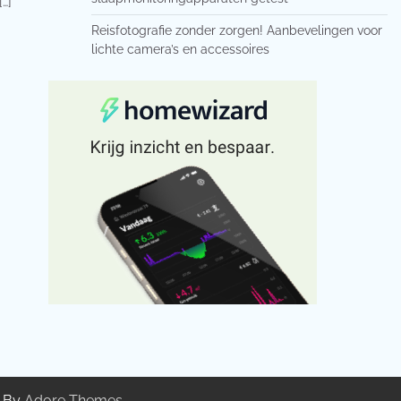
[…]
Reisfotografie zonder zorgen! Aanbevelingen voor
lichte camera’s en accessoires
g By
Adore Themes
.