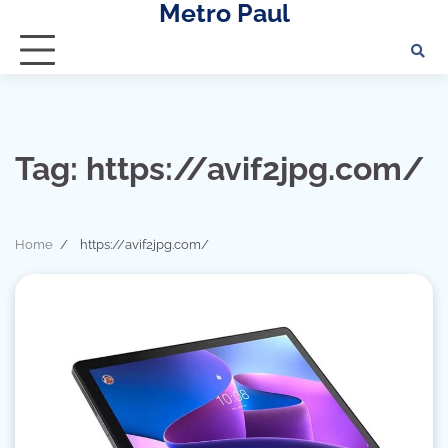
Metro Paul
Skip
to
content
Tag:
https://avif2jpg.com/
Home
https://avif2jpg.com/