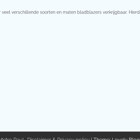
 veel verschillende soorten en maten bladblazers verkrijgbaar. Hier
Metro Paul
.
Disclaimer & Privacy policy
| Theme: Lovely Blo