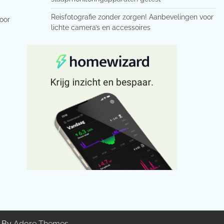
Reisfotografie zonder zorgen! Aanbevelingen voor
door
lichte camera’s en accessoires
g By
Adore Themes
.