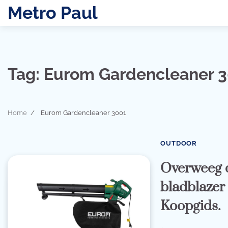
Skip
Metro Paul
to
content
Tag:
Eurom Gardencleaner 
Home
Eurom Gardencleaner 3001
OUTDOOR
Overweeg d
bladblazer
Koopgids.