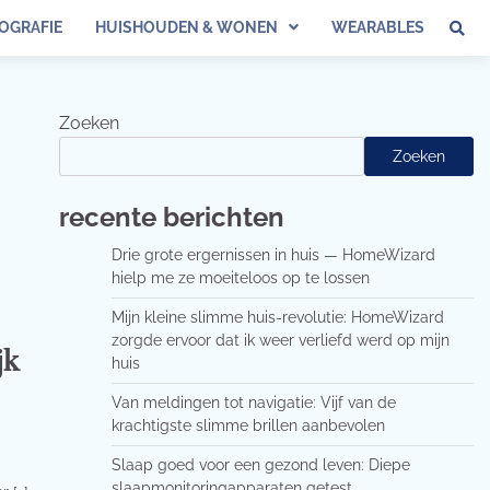
OGRAFIE
HUISHOUDEN & WONEN
WEARABLES
Zoeken
Zoeken
recente berichten
Drie grote ergernissen in huis — HomeWizard
hielp me ze moeiteloos op te lossen
Mijn kleine slimme huis-revolutie: HomeWizard
zorgde ervoor dat ik weer verliefd werd op mijn
jk
huis
Van meldingen tot navigatie: Vijf van de
krachtigste slimme brillen aanbevolen
Slaap goed voor een gezond leven: Diepe
slaapmonitoringapparaten getest