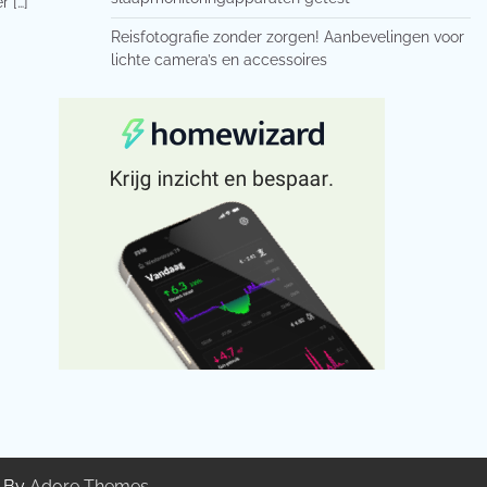
r […]
Reisfotografie zonder zorgen! Aanbevelingen voor
lichte camera’s en accessoires
g By
Adore Themes
.