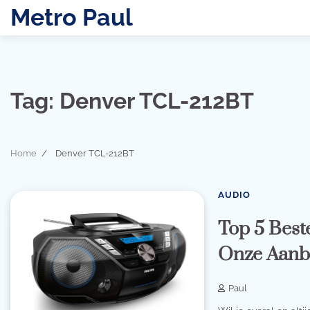
Skip
Metro Paul
to
content
Tag:
Denver TCL-212BT
Home
Denver TCL-212BT
AUDIO
Top 5 Best
Onze Aanb
Paul