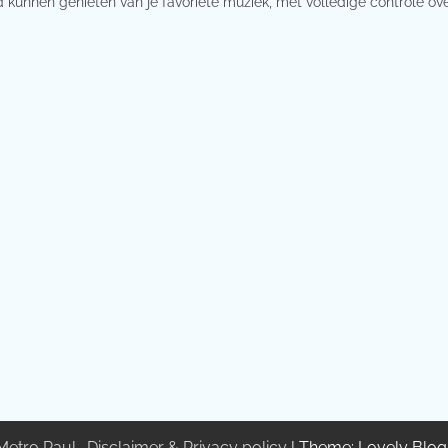
ijd kunnen genieten van je favoriete muziek, met volledige controle ove
Metro Paul
.
Disclaimer & Privacy policy
| Theme: Lovely Blo