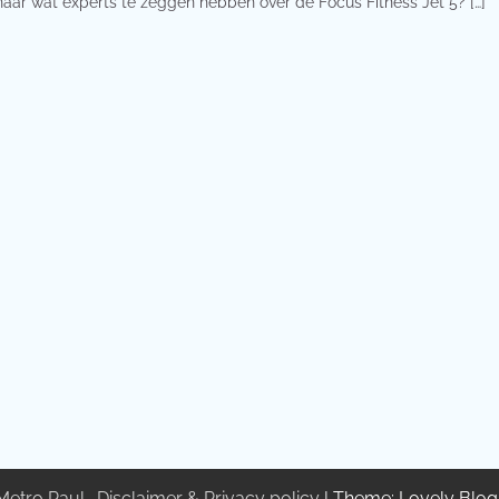
 naar wat experts te zeggen hebben over de Focus Fitness Jet 5? […]
Metro Paul
.
Disclaimer & Privacy policy
| Theme: Lovely Blo