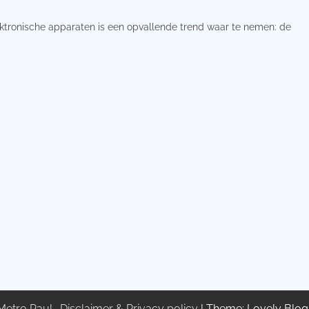
ektronische apparaten is een opvallende trend waar te nemen: de
Metro Paul
.
Disclaimer & Privacy policy
| Theme: Lovely Blo