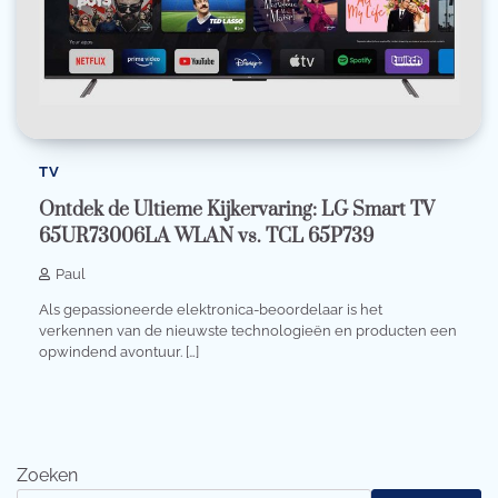
TV
Ontdek de Ultieme Kijkervaring: LG Smart TV
65UR73006LA WLAN vs. TCL 65P739
Paul
Als gepassioneerde elektronica-beoordelaar is het
verkennen van de nieuwste technologieën en producten een
opwindend avontuur. […]
Zoeken