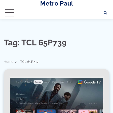
Metro Paul
Skip
to
content
Tag:
TCL 65P739
Home
TCL 65P739