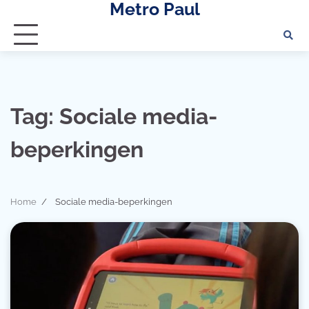
Metro Paul
Skip
to
content
Tag:
Sociale media-
beperkingen
Home
Sociale media-beperkingen