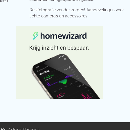
gieën
Reisfotografie zonder zorgen! Aanbevelingen voor
lichte camera’s en accessoires
g By
Adore Themes
.