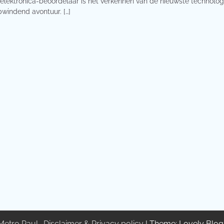
elektronica-beoordelaar is het verkennen van de nieuwste technolo
windend avontuur. […]
Metro Paul
.
Disclaimer & Privacy policy
| Theme: Lovely Blo