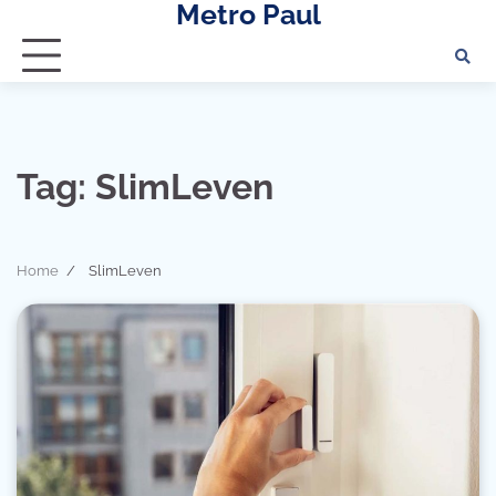
Metro Paul
Skip
to
content
Tag:
SlimLeven
Home
SlimLeven