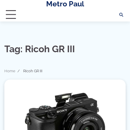
Metro Paul
Skip
to
content
Tag:
Ricoh GR III
Home
Ricoh GR III