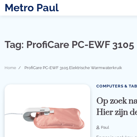
Skip
Metro Paul
to
content
Tag:
ProfiCare PC-EWF 3105
Home
ProfiCare PC-EWF 3105 Elektrische Warmwaterkruik
COMPUTERS & TA
Op zoek na
Hier zijn d
Paul