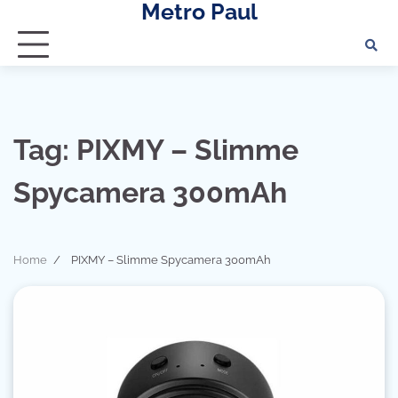
Metro Paul
Skip
to
content
Tag:
PIXMY – Slimme
Spycamera 300mAh
Home
PIXMY – Slimme Spycamera 300mAh