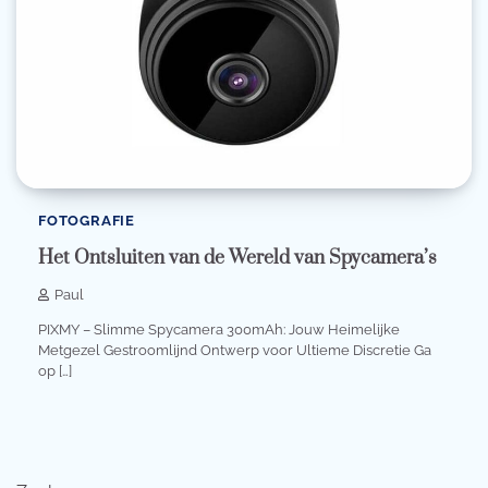
FOTOGRAFIE
Het Ontsluiten van de Wereld van Spycamera’s
Paul
PIXMY – Slimme Spycamera 300mAh: Jouw Heimelijke
Metgezel Gestroomlijnd Ontwerp voor Ultieme Discretie Ga
op […]