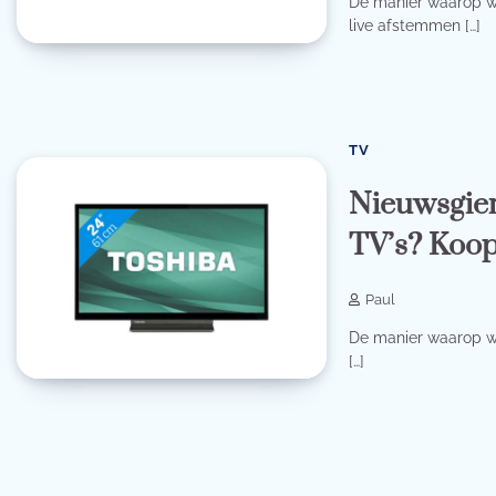
De manier waarop we
live afstemmen […]
TV
Nieuwsgier
TV’s? Koop 
Paul
De manier waarop we 
[…]