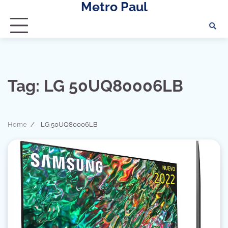
Metro Paul
Skip
to
content
Tag:
LG 50UQ80006LB
Home
LG 50UQ80006LB