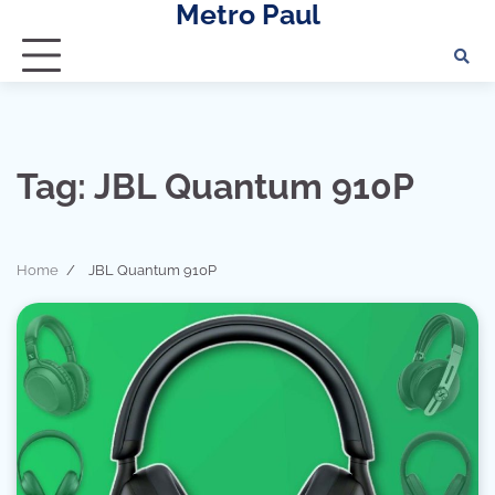
Metro Paul
Skip
to
content
Tag:
JBL Quantum 910P
Home
JBL Quantum 910P