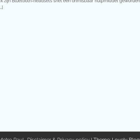
perk zijn Bluetooth-headsets snel een onmisbaar hulpmiddel geworden
…]
Metro Paul
.
Disclaimer & Privacy policy
| Theme: Lovely Blo