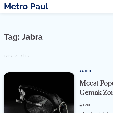
Skip
Metro Paul
to
content
Tag:
Jabra
Home
Jabra
AUDIO
Meest Popu
Gemak Zon
Paul