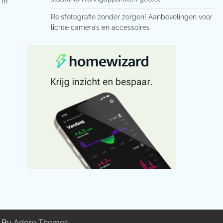
 in
Reisfotografie zonder zorgen! Aanbevelingen voor
lichte camera’s en accessoires
g By
Adore Themes
.