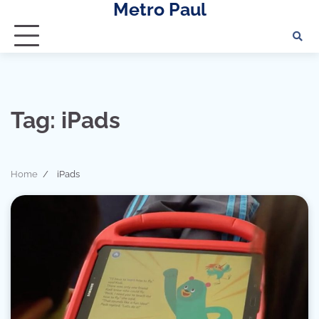
Metro Paul
Skip
to
content
Tag:
iPads
Home
iPads