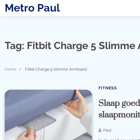
Skip
Metro Paul
to
content
Tag:
Fitbit Charge 5 Slimm
Home
Fitbit Charge 5 Slimme Armband
FITNESS
Slaap goed
slaapmonit
Paul