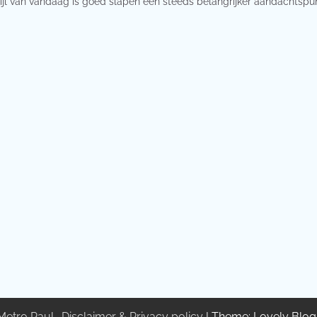
stijl van vandaag is goed slapen een steeds belangrijker aandachtspu
Metro Paul
.
Disclaimer & Privacy policy
| Theme: Lovely Blo