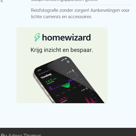
nt
Reisfotografie zonder zorgen! Aanbevelingen voor
lichte camera’s en accessoires
g By
Adore Themes
.