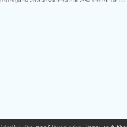
n op het gebied van 2000 Watt elektrische verwarmers om u een […]
Metro Paul
.
Disclaimer & Privacy policy
| Theme: Lovely Blo