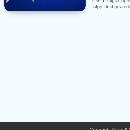
In het huidige tijdp
hulpmiddel geworde
Copyright © 2026