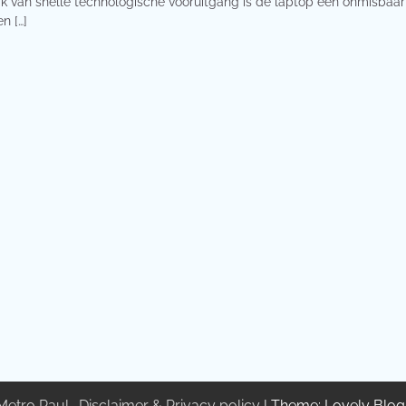
erk van snelle technologische vooruitgang is de laptop een onmisbaar
n […]
Metro Paul
.
Disclaimer & Privacy policy
| Theme: Lovely Blo