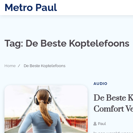
Skip
Metro Paul
to
content
Tag:
De Beste Koptelefoons
Home
De Beste Koptelefoons
AUDIO
De Beste K
Comfort V
Paul