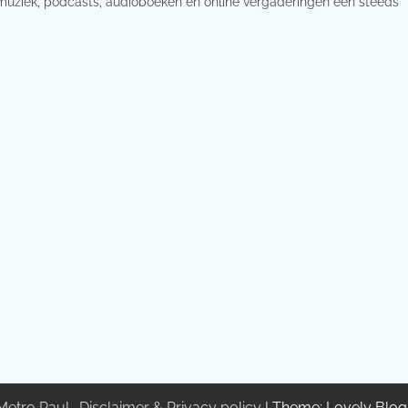
muziek, podcasts, audioboeken en online vergaderingen een steeds
Metro Paul
.
Disclaimer & Privacy policy
| Theme: Lovely Blo